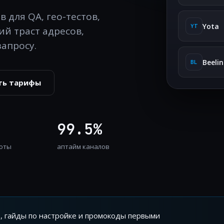
 для QA, гео-тестов,
Yota
YT
й траст адресов,
апросу.
Beelin
BL
ть тарифы
99.5%
оты
аптайм каналов
, гайды по настройке и промокоды первыми