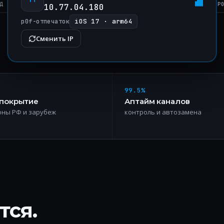
Д
Р
10.77.04.180
iOS 17 · arm64
p0f-отпечаток
Сменить IP
99.5%
-покрытие
Аптайм каналов
оны РФ и зарубеж
контроль и автозамена
тся.