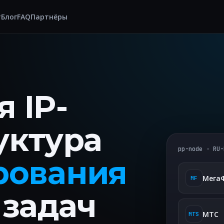
т
Блог
FAQ
Партнёры
 IP-
уктура
pp-node · RU-
рования
Мега
MF
 задач
МТС
MTS