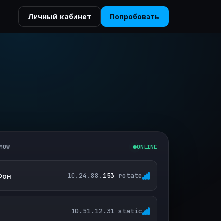
Личный кабинет
Попробовать
MOW
ONLINE
Фон
10.24.88.
181
rotate
10.51.12.31 static