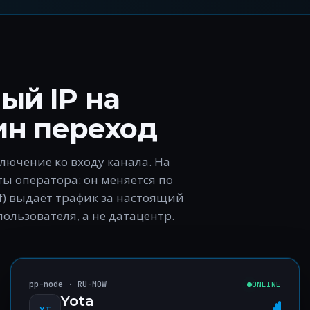
ый IP на
ин переход
лючение ко входу канала. На
ты оператора: он меняется по
0f) выдаёт трафик за настоящий
ользователя, а не датацентр.
pp-node · RU-MOW
ONLINE
Yota
YT