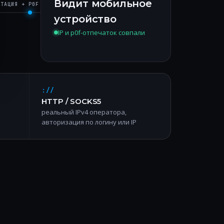
Видит мобильное
ОТАЦИЯ + P0F
устройство
IP и p0f-отпечаток совпали
://
HTTP / SOCKS5
реальный IPv4 оператора,
авторизация по логину или IP