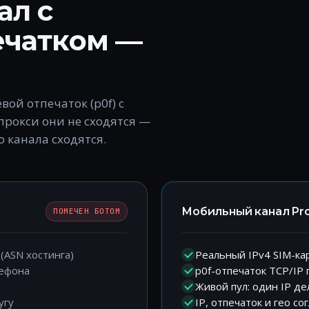
ал с
ечатком —
евой отпечаток (p0f) с
прокси они не сходятся —
 канала сходятся.
Мобильный канал Pr
ПОМЕЧЕН БОТОМ
(ASN хостинга)
Реальный IPv4 SIM-ка
лефона
p0f-отпечаток TCP/IP п
Живой пул: один IP д
угу
IP, отпечаток и гео с