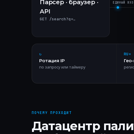
Парсер · браузер ·
ЕДИНЫЙ ВХО
API
GET /search?q=…
↻
RU+
Ротация IP
Гео
по запросу или таймеру
реги
ПОЧЕМУ ПРОХОДИТ
Датацентр пали