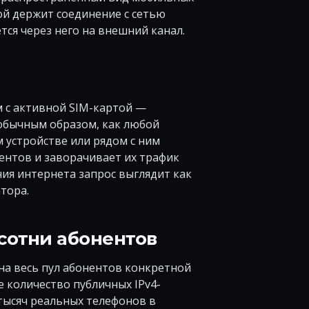
той держит соединение с сетью
тся через него на внешний канал.
и
 с активной SIM-картой —
 обычным образом, как любой
м устройстве или рядом с ним
нтов и заворачивает их трафик
ния интернета запрос выглядит как
тора.
сотни абонентов
 на весь пул абонентов конкретной
 количество публичных IPv4-
 тысяч реальных телефонов в