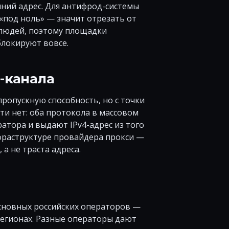
шний адрес. Для антифрод-системы
 «под ноль» — значит отрезать от
 людей, поэтому площадки
блокируют вовсе.
G-канала
пропускную способность, но с точки
ти нет: оба протокола в массовом
атора и выдают IPv4-адрес из того
нфраструктуре провайдера прокси —
а не траста адреса.
основных российских операторов —
 регионах. Разные операторы дают