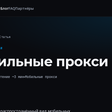
т
Блог
FAQ
Партнёры
Статья
СИ
ильные прокси
тение ~3 мин
Мобильные прокси
й распространённый вид мобильных